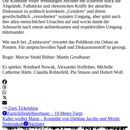
Die Komödie voller Wendungen zeichnet mit scharfem Blick die
Abgründe, Fallstricke und rhetorischen Kniffe der aktuellen
Diskussion zu politisch korrektem „Gendern“ und ihrem
gesellschaftlich „verordneten“ sozialen Umgang, aber spürt auch
ihre allzu menschlichen Ursachen auf und weckt damit die
Sehnsucht nach einem aufmerksamen und respektvollen Umgang
miteinander.
Wie auch bei „Extrawurst“ erwartet das Publikum ein Orkan an
Pointen. Für anspruchsvollen Spaß und Diskussionsstoff ist gesorgt.
Regie: Marcus Strahl Bühne: Martin Gesslbauer
Es spielen: Reinhard Nowak, Alexander Hoffelner, Michelle
Catherine Härle, Claudia Rohnefeld, Pia Strauss und Hubert Wolf.
Zum Ticketshop
Zurück
Heidelbeerhugo – 10-Meter-Turm
Kalter weißer Mann – Komödie von Dietmar Jacobs und Moritz
Netenjakob
Nächster