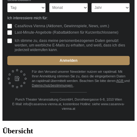
Ich interessiere mich für:
CasaNova Vienna (Aktionen, Gewinnspiele, News, uvm.)
Last-Minute-Angebote (Rabattaktionen für Kurzentschlossene)
Ich stimme zu, dass meine personenbezogenen Daten genutzt
werden, um werbliche E-Mails zu erhalten, und weiß, dass ich dies
jederzeit widerrufen kann.
Anmelden
Für den Versand unserer Newsletter nutzen wir rapidmail. Mit
Ihrer Anmeldung stimmen Sie zu, dass die eingegebenen Daten
an rapidmail übermittelt werden. Beachten Sie bitte deren
AGB
und
Datenschutzbestimmungen
.
Punch Theater Veranstaltung GesmbH, Dorotheergasse 6-8, 1010 Wien
E-Mail: info@casanova-vienna.at, kostenlose Hotline: siehe www.casanova-
vienna.at
Übersicht