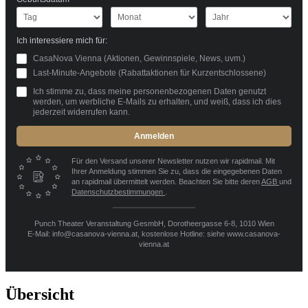
Ich interessiere mich für:
CasaNova Vienna (Aktionen, Gewinnspiele, News, uvm.)
Last-Minute-Angebote (Rabattaktionen für Kurzentschlossene)
Ich stimme zu, dass meine personenbezogenen Daten genutzt
werden, um werbliche E-Mails zu erhalten, und weiß, dass ich dies
jederzeit widerrufen kann.
Anmelden
Für den Versand unserer Newsletter nutzen wir rapidmail. Mit
Ihrer Anmeldung stimmen Sie zu, dass die eingegebenen Daten
an rapidmail übermittelt werden. Beachten Sie bitte deren
AGB
und
Datenschutzbestimmungen
.
Punch Theater Veranstaltung GesmbH, Dorotheergasse 6-8, 1010 Wien
E-Mail: info@casanova-vienna.at, kostenlose Hotline: siehe www.casanova-
vienna.at
Übersicht