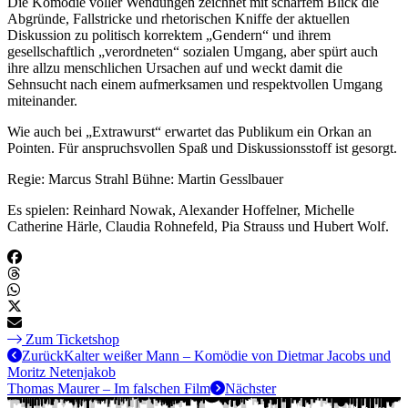
Die Komödie voller Wendungen zeichnet mit scharfem Blick die
Abgründe, Fallstricke und rhetorischen Kniffe der aktuellen
Diskussion zu politisch korrektem „Gendern“ und ihrem
gesellschaftlich „verordneten“ sozialen Umgang, aber spürt auch
ihre allzu menschlichen Ursachen auf und weckt damit die
Sehnsucht nach einem aufmerksamen und respektvollen Umgang
miteinander.
Wie auch bei „Extrawurst“ erwartet das Publikum ein Orkan an
Pointen. Für anspruchsvollen Spaß und Diskussionsstoff ist gesorgt.
Regie: Marcus Strahl Bühne: Martin Gesslbauer
Es spielen: Reinhard Nowak, Alexander Hoffelner, Michelle
Catherine Härle, Claudia Rohnefeld, Pia Strauss und Hubert Wolf.
Zum Ticketshop
Zurück
Kalter weißer Mann – Komödie von Dietmar Jacobs und
Moritz Netenjakob
Thomas Maurer – Im falschen Film
Nächster