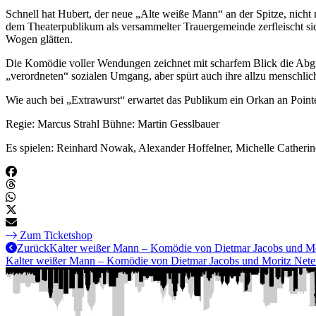
Schnell hat Hubert, der neue „Alte weiße Mann“ an der Spitze, nicht 
dem Theaterpublikum als versammelter Trauergemeinde zerfleischt sic
Wogen glätten.
Die Komödie voller Wendungen zeichnet mit scharfem Blick die Abgrün
„verordneten“ sozialen Umgang, aber spürt auch ihre allzu menschl
Wie auch bei „Extrawurst“ erwartet das Publikum ein Orkan an Pointe
Regie: Marcus Strahl Bühne: Martin Gesslbauer
Es spielen: Reinhard Nowak, Alexander Hoffelner, Michelle Catherin
Zum Ticketshop
Zurück
Kalter weißer Mann – Komödie von Dietmar Jacobs und Mo
Kalter weißer Mann – Komödie von Dietmar Jacobs und Moritz Net