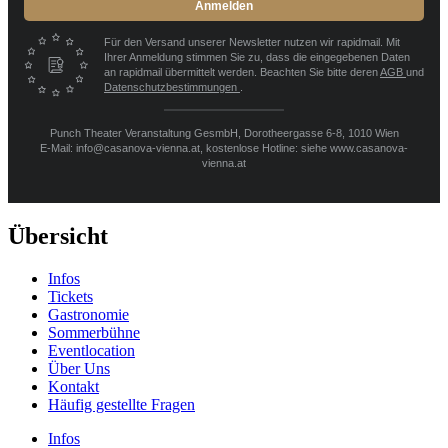
Anmelden
Für den Versand unserer Newsletter nutzen wir rapidmail. Mit
Ihrer Anmeldung stimmen Sie zu, dass die eingegebenen Daten
an rapidmail übermittelt werden. Beachten Sie bitte deren
AGB
und
Datenschutzbestimmungen
.
Punch Theater Veranstaltung GesmbH, Dorotheergasse 6-8, 1010 Wien
E-Mail: info@casanova-vienna.at, kostenlose Hotline: siehe www.casanova-
vienna.at
Übersicht
Infos
Tickets
Gastronomie
Sommerbühne
Eventlocation
Über Uns
Kontakt
Häufig gestellte Fragen
Infos