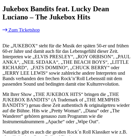
Jukebox Bandits feat. Lucky Dean
Luciano – The Jukebox Hits
Zum Ticketshop
Die „JUKEBOX“ steht für die Musik der späten 50-er und frühen
60-er Jahre und damit auch für das Lebensgefühl dieser Zeit.
Interpreten wie „ELVIS PRESLEY“, „ROY ORBISON“, „PAUL
ANKA“, „NEIL SEDAKA“, „THE BEACH BOYS“, „LITTLE
RICHARD“, „FATS DOMINO“, „CHUCK BERRY“ oder
„JERRY LEE LEWIS“ sowie zahlreiche andere Interpreten und
Bands verbanden den frechen Rock’n’Roll Lebensstil mit dem
passenden Sound und bedingten damit eine Kulturrevolution.
Mit Ihrer Show „THE JUKEBOX HITS“ bringen die „THE
JUKEBOX BANDITS“ (A Trademark of „THE MEMPHIS
BANDITS“) genau diese Zeit authentisch & originalgetreu wieder
auf die Bühne. Hits wie „Pretty Woman“, „Diana“ oder „The
Wanderer“ gehören genauso zum Programm wie die
Instrumentalnummern „Apache“ oder „Wipe Out“.
Natürlich gibt es auch die großen Rock´n Roll Klassiker wie z.B.