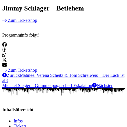
Jimmy Schlager – Betlehem
Zum Ticketshop
Programminfo folgt!
Zum Ticketshop
Zurück
Matinee: Verena Scheitz & Tom Schreiweis – Der Lack ist
ab!
Michael Steiger – Grammelpogatscherl-Eskalation
Nächster
Inhaltsübersicht
Infos
Tickets