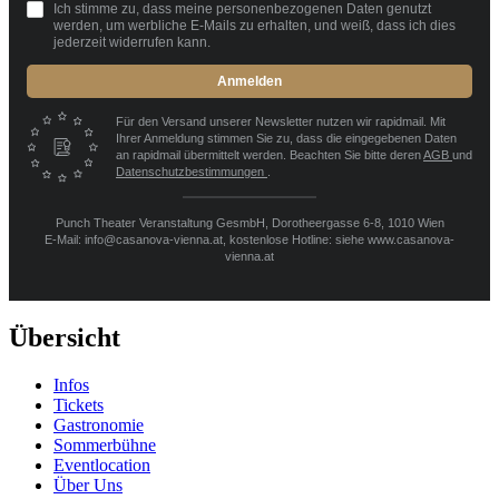
Ich stimme zu, dass meine personenbezogenen Daten genutzt
werden, um werbliche E-Mails zu erhalten, und weiß, dass ich dies
jederzeit widerrufen kann.
Anmelden
Für den Versand unserer Newsletter nutzen wir rapidmail. Mit
Ihrer Anmeldung stimmen Sie zu, dass die eingegebenen Daten
an rapidmail übermittelt werden. Beachten Sie bitte deren
AGB
und
Datenschutzbestimmungen
.
Punch Theater Veranstaltung GesmbH, Dorotheergasse 6-8, 1010 Wien
E-Mail: info@casanova-vienna.at, kostenlose Hotline: siehe www.casanova-
vienna.at
Übersicht
Infos
Tickets
Gastronomie
Sommerbühne
Eventlocation
Über Uns