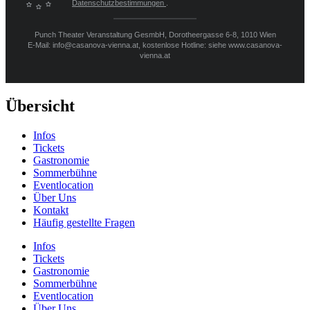
Datenschutzbestimmungen
.
Punch Theater Veranstaltung GesmbH, Dorotheergasse 6-8, 1010 Wien
E-Mail: info@casanova-vienna.at, kostenlose Hotline: siehe www.casanova-
vienna.at
Übersicht
Infos
Tickets
Gastronomie
Sommerbühne
Eventlocation
Über Uns
Kontakt
Häufig gestellte Fragen
Infos
Tickets
Gastronomie
Sommerbühne
Eventlocation
Über Uns