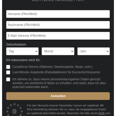
Geburtsdatum
Ich interessiere mich für:
CasaNova Vienna (Aktionen, Gewinnspiele, News, uvm.)
Last-Minute-Angebote (Rabattaktionen für Kurzentschlossene)
Ich stimme zu, dass meine personenbezogenen Daten genutzt
werden, um werbliche E-Mails zu erhalten, und weiß, dass ich dies
jederzeit widerrufen kann.
Anmelden
Für den Versand unserer Newsletter nutzen wir rapidmail. Mit
Ihrer Anmeldung stimmen Sie zu, dass die eingegebenen Daten
an rapidmail übermittelt werden. Beachten Sie bitte deren
AGB
und