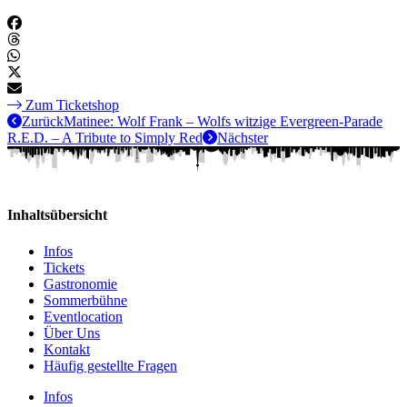
Zum Ticketshop
Zurück
Matinee: Wolf Frank – Wolfs witzige Evergreen-Parade
R.E.D. – A Tribute to Simply Red
Nächster
Inhaltsübersicht
Infos
Tickets
Gastronomie
Sommerbühne
Eventlocation
Über Uns
Kontakt
Häufig gestellte Fragen
Infos