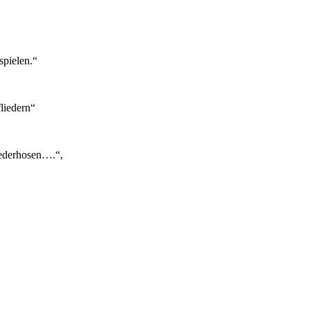
spielen.“
liedern“
Lederhosen….“,