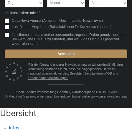
Ich interessiere mich für:
CasaNova Vienna (Aktionen, Gewinnspiele, News, uvm.)
Last-Minute-Angebote (Rabattaktionen für Kurzentschlossene)
Ich stimme zu, dass meine personenbezogenen Daten genutzt werden,
um werbliche E-Mails zu erhalten, und weiß, dass ich dies jederzeit
widerrufen kann.
Anmelden
Für den Versand unserer Newsletter nutzen wir rapidmail. Mit Ihrer
Anmeldung stimmen Sie zu, dass die eingegebenen Daten an
rapidmail übermittelt werden. Beachten Sie bitte deren
AGB
und
Datenschutzbestimmungen
.
Punch Theater Veranstaltung GesmbH, Dorotheergasse 6-8, 1010 Wien
E-Mail: info@casanova-vienna.at, kostenlose Hotline: siehe www.casanova-vienna.at
Übersicht
Infos