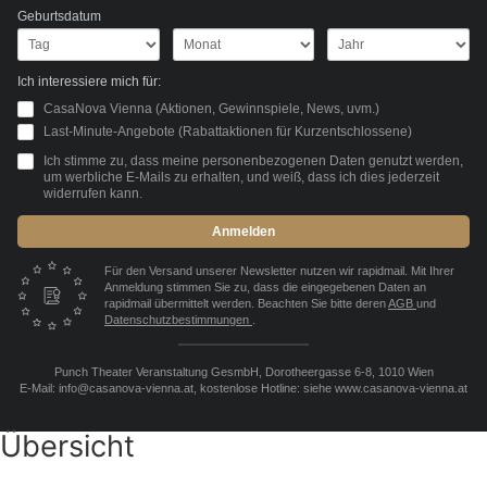
Geburtsdatum
Ich interessiere mich für:
CasaNova Vienna (Aktionen, Gewinnspiele, News, uvm.)
Last-Minute-Angebote (Rabattaktionen für Kurzentschlossene)
Ich stimme zu, dass meine personenbezogenen Daten genutzt werden,
um werbliche E-Mails zu erhalten, und weiß, dass ich dies jederzeit
widerrufen kann.
Anmelden
Für den Versand unserer Newsletter nutzen wir rapidmail. Mit Ihrer
Anmeldung stimmen Sie zu, dass die eingegebenen Daten an
rapidmail übermittelt werden. Beachten Sie bitte deren
AGB
und
Datenschutzbestimmungen
.
Punch Theater Veranstaltung GesmbH, Dorotheergasse 6-8, 1010 Wien
E-Mail: info@casanova-vienna.at, kostenlose Hotline: siehe www.casanova-vienna.at
Übersicht