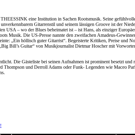
HEESSINK eine Institution in Sachen Rootsmusik. Seine gefühlvollen 
nverkennbarem Gitarrenstil und seinem lässigen Groove ist der Niede
n USA – wo der Blues beheimatet ist – ist Hans, als einziger Europäer
nd Roots Musik. Die US-Presse nannte den zweifachen Amadeus-Gewinne
inte: „Ein höllisch guter Gitarrist“. Begeisterte Kritiken, Preise und
e „Big Bill’s Guitar“ von Musikjournalist Dietmar Hoscher mit Vorwo
ntlicht. Die Gästeliste bei seinen Aufnahmen ist prominent besetzt u
rd Thompson und Derroll Adams oder Funk- Legenden wie Maceo Parker
ns.
!