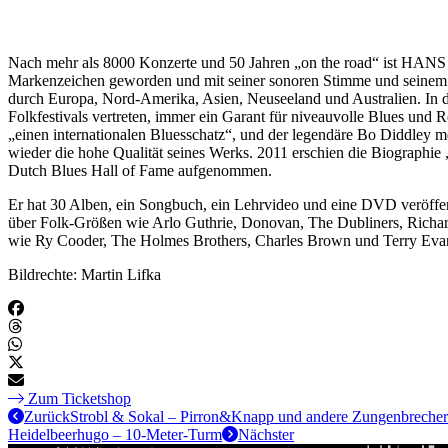
Nach mehr als 8000 Konzerte und 50 Jahren „on the road“ ist HANS T
Markenzeichen geworden und mit seiner sonoren Stimme und seinem u
durch Europa, Nord-Amerika, Asien, Neuseeland und Australien. In de
Folkfestivals vertreten, immer ein Garant für niveauvolle Blues u
„einen internationalen Bluesschatz“, und der legendäre Bo Diddley me
wieder die hohe Qualität seines Werks. 2011 erschien die Biographi
Dutch Blues Hall of Fame aufgenommen.
Er hat 30 Alben, ein Songbuch, ein Lehrvideo und eine DVD veröffe
über Folk-Größen wie Arlo Guthrie, Donovan, The Dubliners, Richa
wie Ry Cooder, The Holmes Brothers, Charles Brown und Terry Eva
Bildrechte: Martin Lifka
Zum Ticketshop
Zurück
Strobl & Sokal – Pirron&Knapp und andere Zungenbrecher
Heidelbeerhugo – 10-Meter-Turm
Nächster