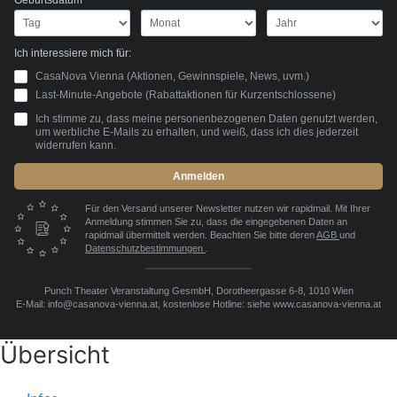
Geburtsdatum
Ich interessiere mich für:
CasaNova Vienna (Aktionen, Gewinnspiele, News, uvm.)
Last-Minute-Angebote (Rabattaktionen für Kurzentschlossene)
Ich stimme zu, dass meine personenbezogenen Daten genutzt werden,
um werbliche E-Mails zu erhalten, und weiß, dass ich dies jederzeit
widerrufen kann.
Anmelden
Für den Versand unserer Newsletter nutzen wir rapidmail. Mit Ihrer
Anmeldung stimmen Sie zu, dass die eingegebenen Daten an
rapidmail übermittelt werden. Beachten Sie bitte deren
AGB
und
Datenschutzbestimmungen
.
Punch Theater Veranstaltung GesmbH, Dorotheergasse 6-8, 1010 Wien
E-Mail: info@casanova-vienna.at, kostenlose Hotline: siehe www.casanova-vienna.at
Übersicht