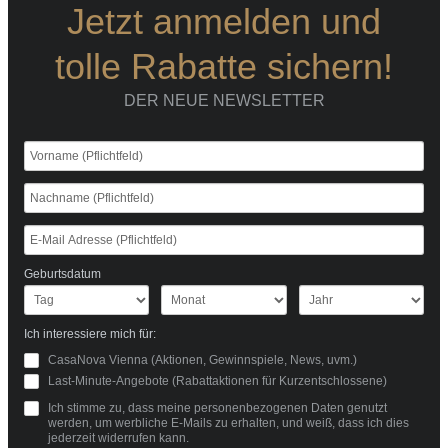
Jetzt anmelden und
tolle Rabatte sichern!
DER NEUE NEWSLETTER
Geburtsdatum
Ich interessiere mich für:
CasaNova Vienna (Aktionen, Gewinnspiele, News, uvm.)
Last-Minute-Angebote (Rabattaktionen für Kurzentschlossene)
Ich stimme zu, dass meine personenbezogenen Daten genutzt
werden, um werbliche E-Mails zu erhalten, und weiß, dass ich dies
jederzeit widerrufen kann.