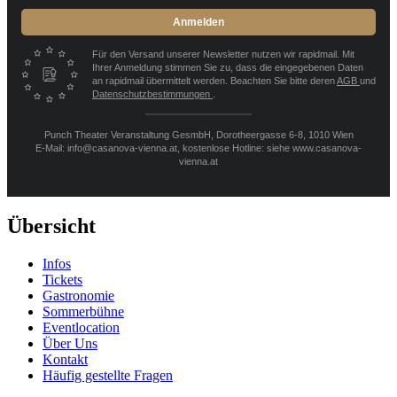
Anmelden
Für den Versand unserer Newsletter nutzen wir rapidmail. Mit
Ihrer Anmeldung stimmen Sie zu, dass die eingegebenen Daten
an rapidmail übermittelt werden. Beachten Sie bitte deren
AGB
und
Datenschutzbestimmungen
.
Punch Theater Veranstaltung GesmbH, Dorotheergasse 6-8, 1010 Wien
E-Mail: info@casanova-vienna.at, kostenlose Hotline: siehe www.casanova-
vienna.at
Übersicht
Infos
Tickets
Gastronomie
Sommerbühne
Eventlocation
Über Uns
Kontakt
Häufig gestellte Fragen