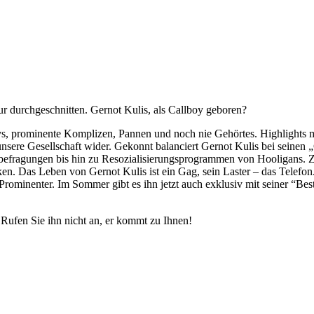
ur durchgeschnitten. Gernot Kulis, als Callboy geboren?
ys, prominente Komplizen, Pannen und noch nie Gehörtes. Highlights m
h unsere Gesellschaft wider. Gekonnt balanciert Gernot Kulis bei seinen
befragungen bis hin zu Resozialisierungsprogrammen von Hooligans. 
ken. Das Leben von Gernot Kulis ist ein Gag, sein Laster – das Telefo
n Prominenter. Im Sommer gibt es ihn jetzt auch exklusiv mit seiner “
 Rufen Sie ihn nicht an, er kommt zu Ihnen!