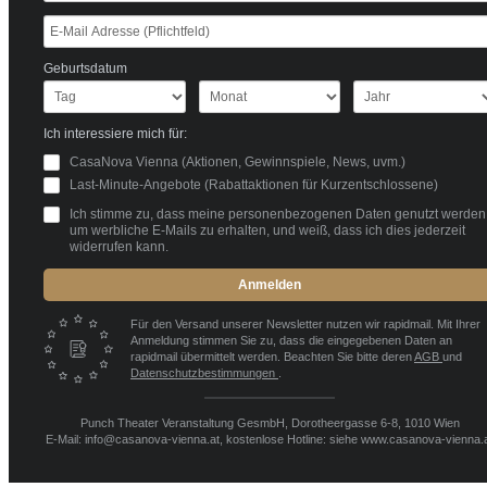
Geburtsdatum
Ich interessiere mich für:
CasaNova Vienna (Aktionen, Gewinnspiele, News, uvm.)
Last-Minute-Angebote (Rabattaktionen für Kurzentschlossene)
Ich stimme zu, dass meine personenbezogenen Daten genutzt werden
um werbliche E-Mails zu erhalten, und weiß, dass ich dies jederzeit
widerrufen kann.
Anmelden
Für den Versand unserer Newsletter nutzen wir rapidmail. Mit Ihrer
Anmeldung stimmen Sie zu, dass die eingegebenen Daten an
rapidmail übermittelt werden. Beachten Sie bitte deren
AGB
und
Datenschutzbestimmungen
.
Punch Theater Veranstaltung GesmbH, Dorotheergasse 6-8, 1010 Wien
E-Mail: info@casanova-vienna.at, kostenlose Hotline: siehe www.casanova-vienna.