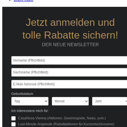
Jetzt anmelden und
tolle Rabatte sichern!
DER NEUE NEWSLETTER
Geburtsdatum
Ich interessiere mich für:
CasaNova Vienna (Aktionen, Gewinnspiele, News, uvm.)
Last-Minute-Angebote (Rabattaktionen für Kurzentschlossene)