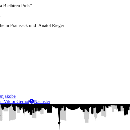
em „Monica Bleibtreu Preis“
.
lhelm Prainsack und Anatol Rieger
enjakobe
on Viktor Gernot
Nächster