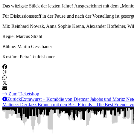
Das witzigste Stück der letzten Jahre! Ausgezeichnet mit d
Für Diskussionsstoff in der Pause und nach der Vorstellung ist gesorgt
Mit: Reinhard Nowak, Anna Sophie Krenn, Alexander Hoffelner, Wi
Regie: Marcus Strahl
Bühne: Martin Gesslbauer
Kostüm: Petra Teufelsbauer
Zum Ticketshop
Zurück
Extrawurst – Komödie von Dietmar Jakobs und Moritz Net
Matinee: Der Jazz Brunch mit den Best Friends – Die Best Friends v