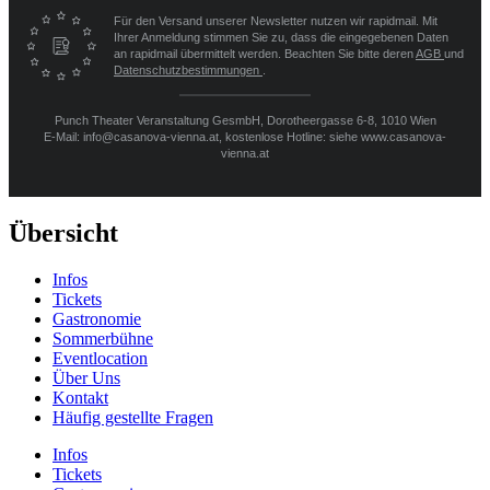
Für den Versand unserer Newsletter nutzen wir rapidmail. Mit
Ihrer Anmeldung stimmen Sie zu, dass die eingegebenen Daten
an rapidmail übermittelt werden. Beachten Sie bitte deren
AGB
und
Datenschutzbestimmungen
.
Punch Theater Veranstaltung GesmbH, Dorotheergasse 6-8, 1010 Wien
E-Mail: info@casanova-vienna.at, kostenlose Hotline: siehe www.casanova-
vienna.at
Übersicht
Infos
Tickets
Gastronomie
Sommerbühne
Eventlocation
Über Uns
Kontakt
Häufig gestellte Fragen
Infos
Tickets