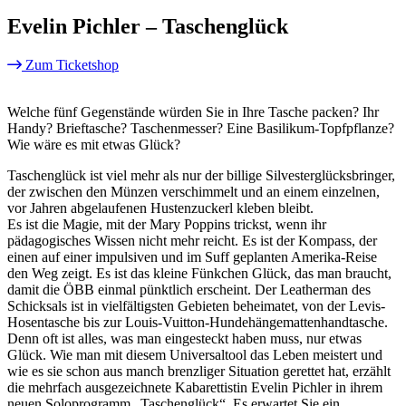
Evelin Pichler – Taschenglück
Zum Ticketshop
Welche fünf Gegenstände würden Sie in Ihre Tasche packen? Ihr
Handy? Brieftasche? Taschenmesser? Eine Basilikum-Topfpflanze?
Wie wäre es mit etwas Glück?
Taschenglück ist viel mehr als nur der billige Silvesterglücksbringer,
der zwischen den Münzen verschimmelt und an einem einzelnen,
vor Jahren abgelaufenen Hustenzuckerl kleben bleibt.
Es ist die Magie, mit der Mary Poppins trickst, wenn ihr
pädagogisches Wissen nicht mehr reicht. Es ist der Kompass, der
einen auf einer impulsiven und im Suff geplanten Amerika-Reise
den Weg zeigt. Es ist das kleine Fünkchen Glück, das man braucht,
damit die ÖBB einmal pünktlich erscheint. Der Leatherman des
Schicksals ist in vielfältigsten Gebieten beheimatet, von der Levis-
Hosentasche bis zur Louis-Vuitton-Hundehängemattenhandtasche.
Denn oft ist alles, was man eingesteckt haben muss, nur etwas
Glück. Wie man mit diesem Universaltool das Leben meistert und
wie es sie schon aus manch brenzliger Situation gerettet hat, erzählt
die mehrfach ausgezeichnete Kabarettistin Evelin Pichler in ihrem
neuen Soloprogramm „Taschenglück“. Es erwartet Sie ein