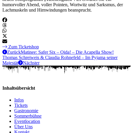
humorvoller Abend, voller Pointen, Wortwitz und Sarksmus, der
Lachmuskeln und Hirnwindungen beansprucht.
Zum Ticketshop
Zurück
Matinee: Safer Six – Oida! – Die Acapella Show!
Thomas Schreiweis & Claudia Rohnefeld – Im Pyjama seiner
Majestät
Nächster
Inhaltsübersicht
Infos
Tickets
Gastronomie
Sommerbühne
Eventlocation
Über Uns
Kontakt