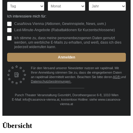
Ich interessiere mich für:
CasaNova Vienna (Aktionen, Gewinnspiele, News, uvm.)
Last-Minute-Angebote (Rabattaktionen für Kurzentschlossene)
Ich stimme zu, dass meine personenbezogenen Daten genutzt
werden, um werbliche E-Mails zu erhalten, und weiß, dass ich dies
jederzeit widerrufen kann.
Anmelden
Für den Versand unserer Newsletter nutzen wir rapidmail. Mit
Ihrer Anmeldung stimmen Sie zu, dass die eingegebenen Daten
an rapidmail übermittelt werden. Beachten Sie bitte deren
AGB
und
Datenschutzbestimmungen
.
Punch Theater Veranstaltung GesmbH, Dorotheergasse 6-8, 1010 Wien
E-Mail: info@casanova-vienna.at, kostenlose Hotline: siehe www.casanova-
vienna.at
Übersicht