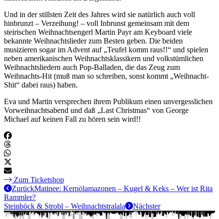
Und in der stillsten Zeit des Jahres wird sie natürlich auch voll
hinbrunzt – Verzeihung! – voll Inbrunst gemeinsam mit dem
steirischen Weihnachtsengerl Martin Payr am Keyboard viele
bekannte Weihnachtslieder zum Besten geben. Die beiden
musizieren sogar im Advent auf „Teufel komm raus!!“ und spielen
neben amerikanischen Weihnachtsklassikern und volkstümlichen
Weihnachtsliedern auch Pop-Balladen, die das Zeug zum
Weihnachts-Hit (muß man so schreiben, sonst kommt „Weihnacht-
Shit“ dabei raus) haben.
Eva und Martin versprechen ihrem Publikum einen unvergesslichen
Vorweihnachtsabend und daß „Last Christmas“ von George
Michael auf keinen Fall zu hören sein wird!!
Zum Ticketshop
Zurück
Matinee: Kernölamazonen – Kugel & Keks – Wer ist Rita
Rammler?
Steinböck & Strobl – Weihnachtstralala
Nächster