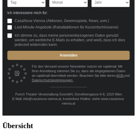
Ich interessiere mich für:
CasaNova Vienna (Aktionen, Gewinnspiele, News, uvm.)
Last-Minute-Angebote (Rabattaktionen für Kurzentschlossene)
Ich stimme zu, dass meine personenbezogenen Daten genutzt
werden, um werbliche E-Mails zu erhalten, und weiß, dass ich dies
jederzeit widerrufen kann.
Anmelden
Für den Versand unserer Newsletter nutzen wir rapidmail. Mit
Ihrer Anmeldung stimmen Sie zu, dass die eingegebenen Daten
an rapidmail übermittelt werden. Beachten Sie bitte deren
AGB
und
Datenschutzbestimmungen
.
Punch Theater Veranstaltung GesmbH, Dorotheergasse 6-8, 1010 Wien
E-Mail: info@casanova-vienna.at, kostenlose Hotline: siehe www.casanova-
vienna.at
Übersicht