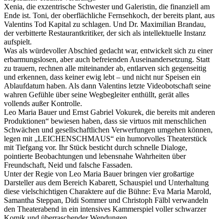
Xenia, die exzentrische Schwester und Galeristin, die finanziell am
Ende ist. Toni, der oberflächliche Fernsehkoch, der bereits plant, aus
Valentins Tod Kapital zu schlagen. Und Dr. Maximilian Brandau,
der verbitterte Restaurantkritiker, der sich als intellektuelle Instanz
aufspielt.
Was als würdevoller Abschied gedacht war, entwickelt sich zu einer
erbarmungslosen, aber auch befreienden Auseinandersetzung. Statt
zu trauern, rechnen alle miteinander ab, entlarven sich gegenseitig
und erkennen, dass keiner ewig lebt – und nicht nur Speisen ein
Ablaufdatum haben. Als dann Valentins letzte Videobotschaft seine
wahren Gefühle über seine Wegbegleiter enthüllt, gerät alles
vollends außer Kontrolle.
Leo Maria Bauer und Ernst Gabriel Vokurek, die bereits mit anderen
Produktionen“ bewiesen haben, dass sie virtuos mit menschlichen
Schwächen und gesellschaftlichen Verwerfungen umgehen können,
legen mit „LEICHENSCHMAUS“ ein humorvolles Theaterstück
mit Tiefgang vor. Ihr Stück besticht durch schnelle Dialoge,
pointierte Beobachtungen und lebensnahe Wahrheiten über
Freundschaft, Neid und falsche Fassaden.
Unter der Regie von Leo Maria Bauer bringen vier großartige
Darsteller aus dem Bereich Kabarett, Schauspiel und Unterhaltung
diese vielschichtigen Charaktere auf die Bühne: Eva Maria Marold,
Samantha Steppan, Didi Sommer und Christoph Fälbl verwandeln
den Theaterabend in ein intensives Kammerspiel voller schwarzer
Komik und überraschender Wendungen.