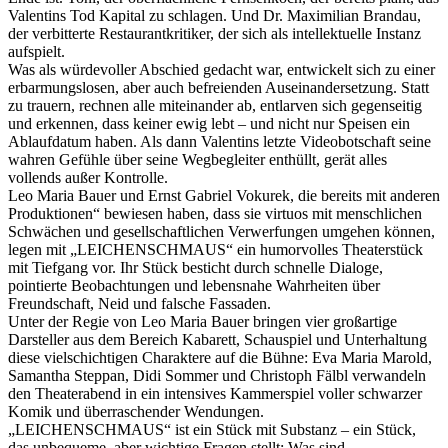
Valentins Tod Kapital zu schlagen. Und Dr. Maximilian Brandau,
der verbitterte Restaurantkritiker, der sich als intellektuelle Instanz
aufspielt.
Was als würdevoller Abschied gedacht war, entwickelt sich zu einer
erbarmungslosen, aber auch befreienden Auseinandersetzung. Statt
zu trauern, rechnen alle miteinander ab, entlarven sich gegenseitig
und erkennen, dass keiner ewig lebt – und nicht nur Speisen ein
Ablaufdatum haben. Als dann Valentins letzte Videobotschaft seine
wahren Gefühle über seine Wegbegleiter enthüllt, gerät alles
vollends außer Kontrolle.
Leo Maria Bauer und Ernst Gabriel Vokurek, die bereits mit anderen
Produktionen“ bewiesen haben, dass sie virtuos mit menschlichen
Schwächen und gesellschaftlichen Verwerfungen umgehen können,
legen mit „LEICHENSCHMAUS“ ein humorvolles Theaterstück
mit Tiefgang vor. Ihr Stück besticht durch schnelle Dialoge,
pointierte Beobachtungen und lebensnahe Wahrheiten über
Freundschaft, Neid und falsche Fassaden.
Unter der Regie von Leo Maria Bauer bringen vier großartige
Darsteller aus dem Bereich Kabarett, Schauspiel und Unterhaltung
diese vielschichtigen Charaktere auf die Bühne: Eva Maria Marold,
Samantha Steppan, Didi Sommer und Christoph Fälbl verwandeln
den Theaterabend in ein intensives Kammerspiel voller schwarzer
Komik und überraschender Wendungen.
„LEICHENSCHMAUS“ ist ein Stück mit Substanz – ein Stück,
das unbequeme, aber wichtige Fragen stellt: Was sind