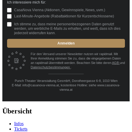
Ich interessiere mich für:
CasaNova Vienna (Aktionen, Gewinnspiele, News, uvm.)
Last-Minute-Angebote (Rabattaktionen für Kurzentschlossene)
Ich stimme zu, dass meine personenbezogenen Daten genutzt
werden, um werbliche E-Mails zu erhalten, und weiß, dass ich dies
jederzeit widerrufen kann.
Anmelden
Für den Versand unserer Newsletter nutzen wir rapidmail. Mit
Ihrer Anmeldung stimmen Sie zu, dass die eingegebenen Daten
an rapidmail übermittelt werden. Beachten Sie bitte deren
AGB
und
Datenschutzbestimmungen
.
Punch Theater Veranstaltung GesmbH, Dorotheergasse 6-8, 1010 Wien
E-Mail: info@casanova-vienna.at, kostenlose Hotline: siehe www.casanova-
vienna.at
Übersicht
Infos
Tickets