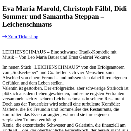
Eva Maria Marold, Christoph Fälbl, Didi
Sommer und Samantha Steppan –
Leichenschmaus
Zum Ticketshop
LEICHENSCHMAUS – Eine schwarze Tragik-Komödie mit
Musik – Von Leo Maria Bauer und Ernst Gabriel Vokurek
Im neuen Stück „LEICHENSCHMAUS“ von den Erfolgsautoren
von „Südseefieber“ und Co. treffen sich vier Menschen zum
Abschied von einem Freund – und müssen sich dabei ihren eigenen
Gefühlen und dem Leben stellen.
Valentin ist gestorben. Der erfolgreiche, aber schwierige Starkoch ist
plötzlich aus dem Leben geschieden, und seine engsten Vertrauten
versammeln sich zu seinem Leichenschmaus in seinem Restaurant.
Doch aus der Trauerfeier wird schnell eine turbulente Komödie:
Marlene, die Ex-Freundin und Sommelière des Restaurants, die
kontrolliert das Essen arrangiert, während sie ihre eigenen
zerplatzten Träume verdrängt.
Xenia, die exzentrische Schwester und Galeristin, die finanziell am
Ende ist. Toni, der oberflächliche Fernsehkoch, der bereits plant, aus