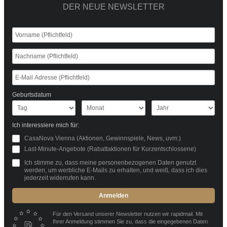
DER NEUE NEWSLETTER
Geburtsdatum
Ich interessiere mich für:
CasaNova Vienna (Aktionen, Gewinnspiele, News, uvm.)
Last-Minute-Angebote (Rabattaktionen für Kurzentschlossene)
Ich stimme zu, dass meine personenbezogenen Daten genutzt
werden, um werbliche E-Mails zu erhalten, und weiß, dass ich dies
jederzeit widerrufen kann.
Anmelden
Für den Versand unserer Newsletter nutzen wir rapidmail. Mit
Ihrer Anmeldung stimmen Sie zu, dass die eingegebenen Daten