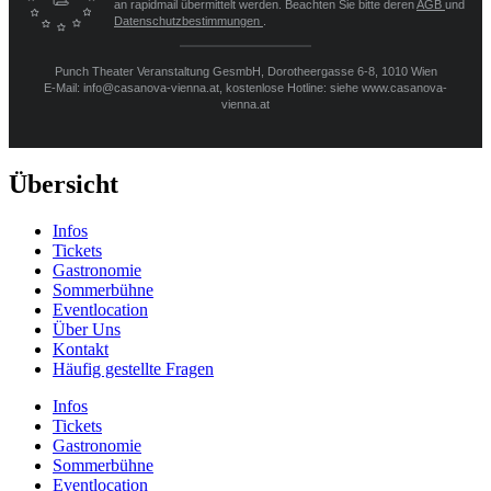
an rapidmail übermittelt werden. Beachten Sie bitte deren
AGB
und
Datenschutzbestimmungen
.
Punch Theater Veranstaltung GesmbH, Dorotheergasse 6-8, 1010 Wien
E-Mail: info@casanova-vienna.at, kostenlose Hotline: siehe www.casanova-
vienna.at
Übersicht
Infos
Tickets
Gastronomie
Sommerbühne
Eventlocation
Über Uns
Kontakt
Häufig gestellte Fragen
Infos
Tickets
Gastronomie
Sommerbühne
Eventlocation