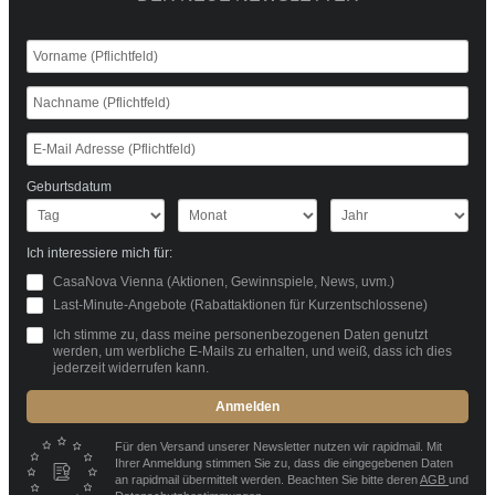
Geburtsdatum
Ich interessiere mich für:
CasaNova Vienna (Aktionen, Gewinnspiele, News, uvm.)
Last-Minute-Angebote (Rabattaktionen für Kurzentschlossene)
Ich stimme zu, dass meine personenbezogenen Daten genutzt
werden, um werbliche E-Mails zu erhalten, und weiß, dass ich dies
jederzeit widerrufen kann.
Anmelden
Für den Versand unserer Newsletter nutzen wir rapidmail. Mit
Ihrer Anmeldung stimmen Sie zu, dass die eingegebenen Daten
an rapidmail übermittelt werden. Beachten Sie bitte deren
AGB
und