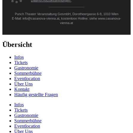
Datenschutzbestimmungen
.
Punch Theater Veranstaltung GesmbH, Dorotheergasse 6-8, 1010 Wien
E-Mail: info@casanova-vienna.at, kostenlose Hotline: siehe www.casanova-
vienna.at
Übersicht
Infos
Tickets
Gastronomie
Sommerbühne
Eventlocation
Über Uns
Kontakt
Häufig gestellte Fragen
Infos
Tickets
Gastronomie
Sommerbühne
Eventlocation
Über Uns