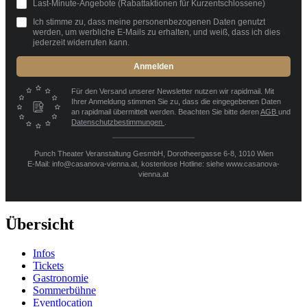
Last-Minute-Angebote (Rabattaktionen für Kurzentschlossene)
Ich stimme zu, dass meine personenbezogenen Daten genutzt
werden, um werbliche E-Mails zu erhalten, und weiß, dass ich dies
jederzeit widerrufen kann.
Anmelden
Für den Versand unserer Newsletter nutzen wir rapidmail. Mit
Ihrer Anmeldung stimmen Sie zu, dass die eingegebenen Daten
an rapidmail übermittelt werden. Beachten Sie bitte deren
AGB
und
Datenschutzbestimmungen
.
Punch Theater Veranstaltung GesmbH, Dorotheergasse 6-8, 1010 Wien
E-Mail: info@casanova-vienna.at, kostenlose Hotline: siehe www.casanova-
vienna.at
Übersicht
Infos
Tickets
Gastronomie
Sommerbühne
Eventlocation