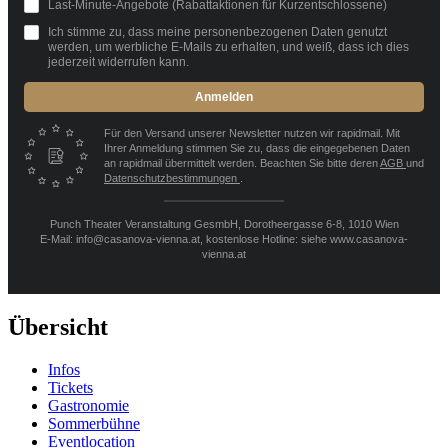
Last-Minute-Angebote (Rabattaktionen für Kurzentschlossene)
Ich stimme zu, dass meine personenbezogenen Daten genutzt
werden, um werbliche E-Mails zu erhalten, und weiß, dass ich dies
jederzeit widerrufen kann.
Anmelden
Für den Versand unserer Newsletter nutzen wir rapidmail. Mit
Ihrer Anmeldung stimmen Sie zu, dass die eingegebenen Daten
an rapidmail übermittelt werden. Beachten Sie bitte deren
AGB
und
Datenschutzbestimmungen
.
Punch Theater Veranstaltung GesmbH, Dorotheergasse 6-8, 1010 Wien
E-Mail: info@casanova-vienna.at, kostenlose Hotline: siehe www.casanova-
vienna.at
Übersicht
Infos
Tickets
Gastronomie
Sommerbühne
Eventlocation