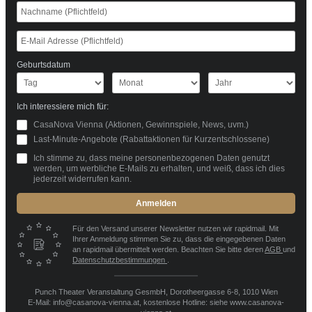
Geburtsdatum
Ich interessiere mich für:
CasaNova Vienna (Aktionen, Gewinnspiele, News, uvm.)
Last-Minute-Angebote (Rabattaktionen für Kurzentschlossene)
Ich stimme zu, dass meine personenbezogenen Daten genutzt
werden, um werbliche E-Mails zu erhalten, und weiß, dass ich dies
jederzeit widerrufen kann.
Anmelden
Für den Versand unserer Newsletter nutzen wir rapidmail. Mit
Ihrer Anmeldung stimmen Sie zu, dass die eingegebenen Daten
an rapidmail übermittelt werden. Beachten Sie bitte deren
AGB
und
Datenschutzbestimmungen
.
Punch Theater Veranstaltung GesmbH, Dorotheergasse 6-8, 1010 Wien
E-Mail: info@casanova-vienna.at, kostenlose Hotline: siehe www.casanova-