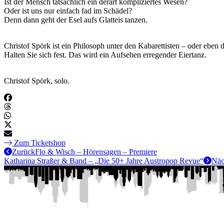
Ist der Mensch tatsächlich ein derart kompliziertes Wesen?
Oder ist uns nur einfach fad im Schädel?
Denn dann geht der Esel aufs Glatteis tanzen.
Christof Spörk ist ein Philosoph unter den Kabarettisten – oder eben d
Halten Sie sich fest. Das wird ein Aufsehen erregender Eiertanz.
Christof Spörk, solo.
Zum Ticketshop
Zurück
Flo & Wisch – Hörensagen – Premiere
Katharina Straßer & Band – „Die 50+ Jahre Austropop Revue“
Näc