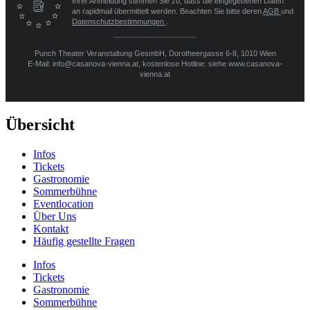
Ihrer Anmeldung stimmen Sie zu, dass die eingegebenen Daten
an rapidmail übermittelt werden. Beachten Sie bitte deren
AGB
und
Datenschutzbestimmungen
.
Punch Theater Veranstaltung GesmbH, Dorotheergasse 6-8, 1010 Wien
E-Mail: info@casanova-vienna.at, kostenlose Hotline: siehe www.casanova-
vienna.at
Übersicht
Infos
Tickets
Gastronomie
Sommerbühne
Eventlocation
Über Uns
Kontakt
Häufig gestellte Fragen
Infos
Tickets
Gastronomie
Sommerbühne