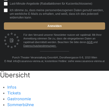
Last-Minute-Angebote (Rabattaktionen für Kurzentschlossene)
Ich stimme zu, dass meine personenbezogenen Daten genutzt werden,
um werbliche E-Mails zu erhalten, und weiß, dass ich dies jederzeit
widerrufen kann.
Anmelden
Für den Versand unserer Newsletter nutzen wir rapidmail. Mit Ihrer
Anmeldung stimmen Sie zu, dass die eingegebenen Daten an
rapidmail übermittelt werden. Beachten Sie bitte deren
AGB
und
Datenschutzbestimmungen
.
Punch Theater Veranstaltung GesmbH, Dorotheergasse 6-8, 1010 Wien
E-Mail: info@casanova-vienna.at, kostenlose Hotline: siehe www.casanova-vienna.at
Übersicht
Infos
Tickets
Gastronomie
Sommerbühne