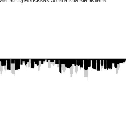
 Wien Star-Dj MIKE:RENK zu den Hits der 90er bis heute!