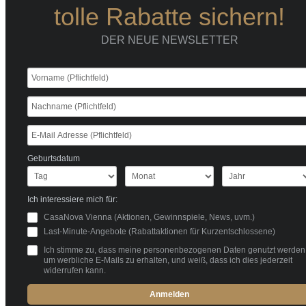
tolle Rabatte sichern!
DER NEUE NEWSLETTER
Geburtsdatum
Ich interessiere mich für:
CasaNova Vienna (Aktionen, Gewinnspiele, News, uvm.)
Last-Minute-Angebote (Rabattaktionen für Kurzentschlossene)
Ich stimme zu, dass meine personenbezogenen Daten genutzt werden
um werbliche E-Mails zu erhalten, und weiß, dass ich dies jederzeit
widerrufen kann.
Anmelden