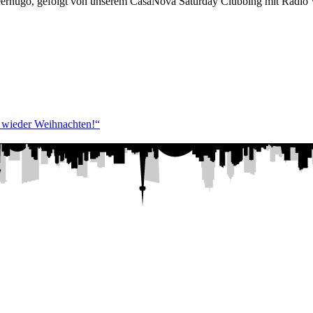
beerhugo, gefolgt von unserem CasaNova Saturday Clubbing mit Radio
 wieder Weihnachten!“