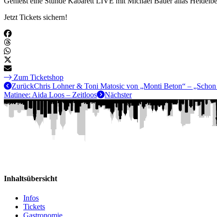
Genießt eine Stunde Kabarett LIVE mit Michael Bauer alias Heidel
Jetzt Tickets sichern!
Zum Ticketshop
Zurück
Chris Lohner & Toni Matosic von „Monti Beton“ – „Schon
Matinee: Aida Loos – Zeitloos
Nächster
Inhaltsübersicht
Infos
Tickets
Gastronomie