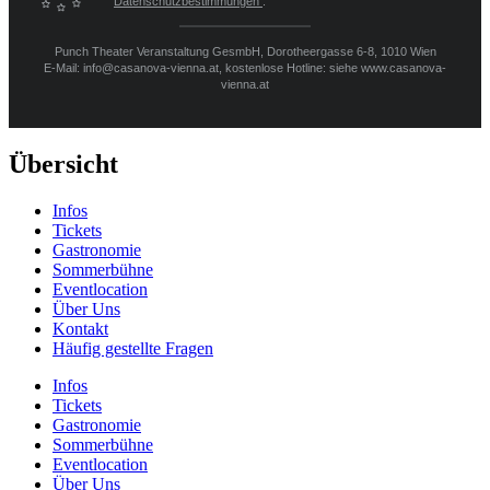
Datenschutzbestimmungen
.
Punch Theater Veranstaltung GesmbH, Dorotheergasse 6-8, 1010 Wien
E-Mail: info@casanova-vienna.at, kostenlose Hotline: siehe www.casanova-
vienna.at
Übersicht
Infos
Tickets
Gastronomie
Sommerbühne
Eventlocation
Über Uns
Kontakt
Häufig gestellte Fragen
Infos
Tickets
Gastronomie
Sommerbühne
Eventlocation
Über Uns