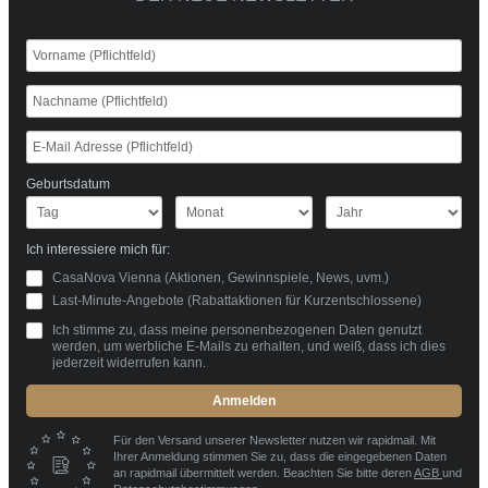
Geburtsdatum
Ich interessiere mich für:
CasaNova Vienna (Aktionen, Gewinnspiele, News, uvm.)
Last-Minute-Angebote (Rabattaktionen für Kurzentschlossene)
Ich stimme zu, dass meine personenbezogenen Daten genutzt
werden, um werbliche E-Mails zu erhalten, und weiß, dass ich dies
jederzeit widerrufen kann.
Anmelden
Für den Versand unserer Newsletter nutzen wir rapidmail. Mit
Ihrer Anmeldung stimmen Sie zu, dass die eingegebenen Daten
an rapidmail übermittelt werden. Beachten Sie bitte deren
AGB
und