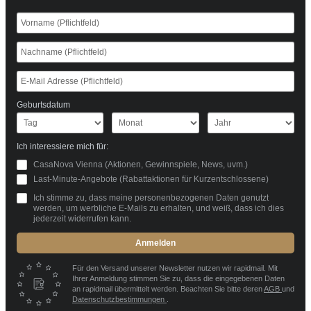
Geburtsdatum
Ich interessiere mich für:
CasaNova Vienna (Aktionen, Gewinnspiele, News, uvm.)
Last-Minute-Angebote (Rabattaktionen für Kurzentschlossene)
Ich stimme zu, dass meine personenbezogenen Daten genutzt
werden, um werbliche E-Mails zu erhalten, und weiß, dass ich dies
jederzeit widerrufen kann.
Anmelden
Für den Versand unserer Newsletter nutzen wir rapidmail. Mit
Ihrer Anmeldung stimmen Sie zu, dass die eingegebenen Daten
an rapidmail übermittelt werden. Beachten Sie bitte deren
AGB
und
Datenschutzbestimmungen
.