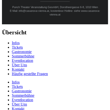
Punch Theater Veranstaltung GesmbH, Dorotheergasse 6-8, 1010 Wien
E-Mail: info@casanova-vienna.at, kostenlose Hotline: siehe www.casanova-
vienna.at
Übersicht
Infos
Tickets
Gastronomie
Sommerbühne
Eventlocation
Über Uns
Kontakt
Häufig gestellte Fragen
Infos
Tickets
Gastronomie
Sommerbühne
Eventlocation
Über Uns
Kontakt