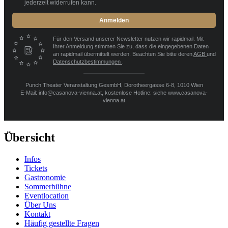
jederzeit widerrufen kann.
Anmelden
Für den Versand unserer Newsletter nutzen wir rapidmail. Mit
Ihrer Anmeldung stimmen Sie zu, dass die eingegebenen Daten
an rapidmail übermittelt werden. Beachten Sie bitte deren
AGB
und
Datenschutzbestimmungen
.
Punch Theater Veranstaltung GesmbH, Dorotheergasse 6-8, 1010 Wien
E-Mail: info@casanova-vienna.at, kostenlose Hotline: siehe www.casanova-
vienna.at
Übersicht
Infos
Tickets
Gastronomie
Sommerbühne
Eventlocation
Über Uns
Kontakt
Häufig gestellte Fragen