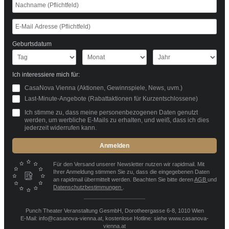
Geburtsdatum
Ich interessiere mich für:
CasaNova Vienna (Aktionen, Gewinnspiele, News, uvm.)
Last-Minute-Angebote (Rabattaktionen für Kurzentschlossene)
Ich stimme zu, dass meine personenbezogenen Daten genutzt
werden, um werbliche E-Mails zu erhalten, und weiß, dass ich dies
jederzeit widerrufen kann.
Anmelden
Für den Versand unserer Newsletter nutzen wir rapidmail. Mit
Ihrer Anmeldung stimmen Sie zu, dass die eingegebenen Daten
an rapidmail übermittelt werden. Beachten Sie bitte deren
AGB
und
Datenschutzbestimmungen
.
Punch Theater Veranstaltung GesmbH, Dorotheergasse 6-8, 1010 Wien
E-Mail: info@casanova-vienna.at, kostenlose Hotline: siehe www.casanova-
vienna.at