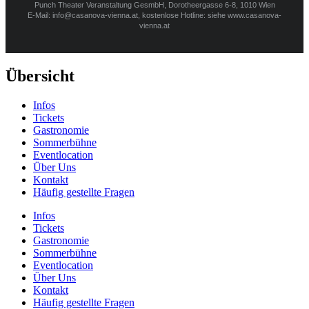
Punch Theater Veranstaltung GesmbH, Dorotheergasse 6-8, 1010 Wien
E-Mail: info@casanova-vienna.at, kostenlose Hotline: siehe www.casanova-
vienna.at
Übersicht
Infos
Tickets
Gastronomie
Sommerbühne
Eventlocation
Über Uns
Kontakt
Häufig gestellte Fragen
Infos
Tickets
Gastronomie
Sommerbühne
Eventlocation
Über Uns
Kontakt
Häufig gestellte Fragen