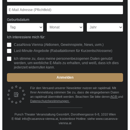
Geburtsdatum
Ich interessiere mich für:
CasaNova Vienna (Aktionen, Gewinnspiele, News, uvm.)
Last-Minute-Angebote (Rabattaktionen für Kurzentschlossene)
Ich stimme zu, dass meine personenbezogenen Daten genutzt
werden, um werbliche E-Mails zu erhalten, und weiß, dass ich dies
jederzeit widerrufen kann.
Anmelden
Für den Versand unserer Newsletter nutzen wir rapidmail. Mit
Ihrer Anmeldung stimmen Sie zu, dass die eingegebenen Daten
an rapidmail übermittelt werden. Beachten Sie bitte deren
AGB
und
Datenschutzbestimmungen
.
Punch Theater Veranstaltung GesmbH, Dorotheergasse 6-8, 1010 Wien
E-Mail: info@casanova-vienna.at, kostenlose Hotline: siehe www.casanova-
vienna.at