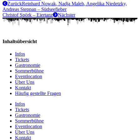
Zurück
Reinhard Nowak, Nadja Maleh, Angelika Niedetzky,
Andreas Steppan – Südseefieber
Christof Spörk – Eiertanz
Nächster
Inhaltsübersicht
Infos
Tickets
Gastronomie
Sommerbühne
Eventlocation
Über Uns
Kontakt
Häufig gestellte Fragen
Infos
Tickets
Gastronomie
Sommerbühne
Eventlocation
Über Uns
Kontakt