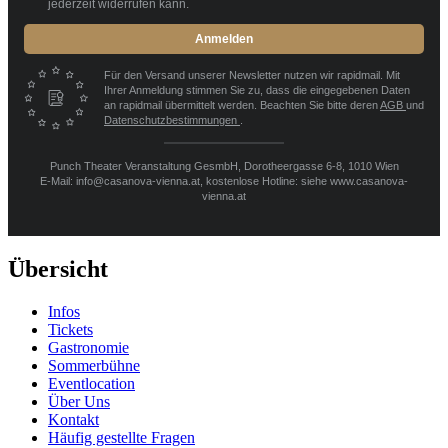
jederzeit widerrufen kann.
Anmelden
Für den Versand unserer Newsletter nutzen wir rapidmail. Mit
Ihrer Anmeldung stimmen Sie zu, dass die eingegebenen Daten
an rapidmail übermittelt werden. Beachten Sie bitte deren
AGB
und
Datenschutzbestimmungen
.
Punch Theater Veranstaltung GesmbH, Dorotheergasse 6-8, 1010 Wien
E-Mail: info@casanova-vienna.at, kostenlose Hotline: siehe www.casanova-
vienna.at
Übersicht
Infos
Tickets
Gastronomie
Sommerbühne
Eventlocation
Über Uns
Kontakt
Häufig gestellte Fragen