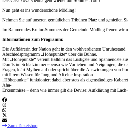
Das CasaNova Vienna geht wieder auf Sommer-Tour!
Nun geht es ins wunderschöne Mödling!
Nehmen Sie auf unseren gemütlichen Tribünen Platz und genießen Sie 
Im Rahmen des Kultur-Sommers der Gemeinde Mödling freuen wir un
Informationen zum Programm:
Die Aufklärerin der Nation geht in den wohlverdienten Unruhestand.
Abschiedsprogramm „Höhepunkte“ über die Bühne.
Mit „Höhepunkte“ vereint Balldini das Lustigste und Spannendste aus
Don’ts im Schlafzimmer ebenso wie Vorlieben und Neigungen, die das 
Fragen, klärt Mythen auf oder spricht über die Auswirkungen von Porno
mit ihrem Wissen für Jung und Alt eine Inspiration.
„Höhepunkte“ funktioniert dabei aber stets als eigenständiges Kabar
Aha-
Erkenntnisse – denn wie immer gilt die Devise: Aufklärung mit Lac
Zum Ticketshop