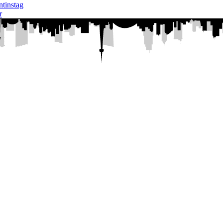
tinstag
r