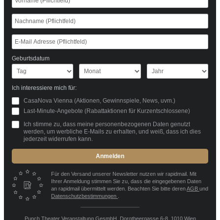
Geburtsdatum
Ich interessiere mich für:
CasaNova Vienna (Aktionen, Gewinnspiele, News, uvm.)
Last-Minute-Angebote (Rabattaktionen für Kurzentschlossene)
Ich stimme zu, dass meine personenbezogenen Daten genutzt
werden, um werbliche E-Mails zu erhalten, und weiß, dass ich dies
jederzeit widerrufen kann.
Anmelden
Für den Versand unserer Newsletter nutzen wir rapidmail. Mit
Ihrer Anmeldung stimmen Sie zu, dass die eingegebenen Daten
an rapidmail übermittelt werden. Beachten Sie bitte deren
AGB
und
Datenschutzbestimmungen
.
Punch Theater Veranstaltung GesmbH, Dorotheergasse 6-8, 1010 Wien