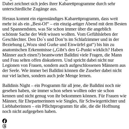
Dabei zeichnet sich jedes ihrer Kabarettprogramme durch sehr
unterschiedliche Zugänge aus.
Heraus kommt ein eigenständiges Kabarettprogramm, dass weit
mehr ist als ein „Best-Of“ – ein einzig-artiger Abend mit dem Besten
und Spannendsten, was Sie schon immer über die angeblich
schönste Sache der Welt wissen wollten. Vom Gefühlsleben der
Geschlechter. Den Do`s und Don’ts im Schlafzimmer und in der
Beziehung („Wozu sind Gurke und Eiswürfel gut“) bis hin zu
anatomischen Erkenntnisse („Gibt’s den G-Punkt wirklich? Haben
Männer auch einen?) beantwortet Balldini viele Fragen, die Mann
und Frau selten offen diskutieren. Und spricht dabei nicht nur
Legionen von Frauen, sondern auch aufgeschlossenen Männern aus
der Seele. Wie immer bei Balldini können die Zuseher dabei nicht
nur viel lachen, sondern auch jede Menge lernen.
Balldinis Night – ein Programm für all jene, die Balldini noch nie
gesehen haben, sie immer schon sehen wollten oder sie schon
kennen und nicht genug von ihr bekommen können. Für Frauen wie
Männer, für Ehepartnerinnen wie Singles, für Schwiegertöchter und
Liebhaberinnen – ein Pflichtprogramm für alle, die die Hoffnung
noch nicht aufgegeben haben.