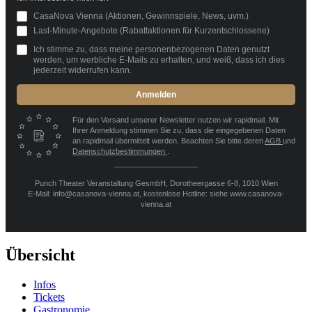
CasaNova Vienna (Aktionen, Gewinnspiele, News, uvm.)
Last-Minute-Angebote (Rabattaktionen für Kurzentschlossene)
Ich stimme zu, dass meine personenbezogenen Daten genutzt
werden, um werbliche E-Mails zu erhalten, und weiß, dass ich dies
jederzeit widerrufen kann.
Anmelden
Für den Versand unserer Newsletter nutzen wir rapidmail. Mit
Ihrer Anmeldung stimmen Sie zu, dass die eingegebenen Daten
an rapidmail übermittelt werden. Beachten Sie bitte deren
AGB
und
Datenschutzbestimmungen
.
Punch Theater Veranstaltung GesmbH, Dorotheergasse 6-8, 1010 Wien
E-Mail: info@casanova-vienna.at, kostenlose Hotline: siehe www.casanova-
vienna.at
Übersicht
Infos
Tickets
Gastronomie