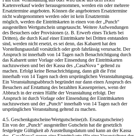
Kartenverkauf wieder herausgenommen, werden ein oder mehrere
Ersatztermine angeboten. Können die angebotenen Ersatztermine
nicht wahrgenommen werden oder ist kein Ersatztermin
möglich, werden die Eintrittskarten in einen von der „Punch“
ausgestellten Wertgutschein umgetauscht. Weitere Aufwendungen
des Besuchers oder Provisionen (z. B. Erwerb eines Tickets bei
Dritten), die durch Kauf einer Eintrittskarte bei Dritten entstanden
sind, werden nicht ersetzt, es sei denn, das Kabarett hat den
Vorstellungsausfall vorsätzlich oder grob fahrlässig verursacht. Der
Anspruch ist innerhalb von 14 Tagen nach Benachrichtigung durch
das Kabarett unter Vorlage oder Einsendung der Eintrittskarten
nachzuweisen und bei der Kassa des „CasaNova “ geltend zu
machen. Erfolgt keine Benachrichtigung, dann gilt die Frist
innerhalb von 14 Tagen nach dem ursprünglichen Veranstaltungstag.
Ein Veranstaltungsabbruch begründet nur dann einen Anspruch des
Besuchers auf Erstattung des bezahlten Kassenpreises, wenn der
Abbruch in der ersten Hälfte der Veranstaltung erfolgt. Der
Anspruch ist durch Vorlage oder Einsendung der Eintrittskarten
nachzuweisen und der „Punch“ innerhalb von 14 Tagen nach der
ursprünglichen Veranstaltung geltend zu machen.
4.5. Geschenkgutscheine/Wertgutscheine(zb. Ersatzgutscheine)
Ein von der „Punch“ ausgestellter Gutschein hat die gesetzlich
festgelegte Gültigkeit ab Ausstellungsdatum und kann an der Kassa
des „CasaNova“ gegen eine Eintrittskarte (für eine Veranstaltung der