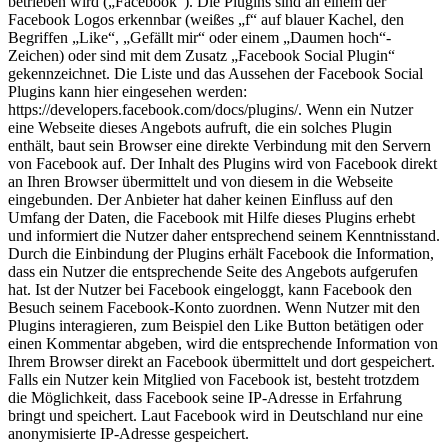
betrieben wird („Facebook“). Die Plugins sind an einem der
Facebook Logos erkennbar (weißes „f“ auf blauer Kachel, den
Begriffen „Like“, „Gefällt mir“ oder einem „Daumen hoch“-
Zeichen) oder sind mit dem Zusatz „Facebook Social Plugin“
gekennzeichnet. Die Liste und das Aussehen der Facebook Social
Plugins kann hier eingesehen werden:
https://developers.facebook.com/docs/plugins/. Wenn ein Nutzer
eine Webseite dieses Angebots aufruft, die ein solches Plugin
enthält, baut sein Browser eine direkte Verbindung mit den Servern
von Facebook auf. Der Inhalt des Plugins wird von Facebook direkt
an Ihren Browser übermittelt und von diesem in die Webseite
eingebunden. Der Anbieter hat daher keinen Einfluss auf den
Umfang der Daten, die Facebook mit Hilfe dieses Plugins erhebt
und informiert die Nutzer daher entsprechend seinem Kenntnisstand.
Durch die Einbindung der Plugins erhält Facebook die Information,
dass ein Nutzer die entsprechende Seite des Angebots aufgerufen
hat. Ist der Nutzer bei Facebook eingeloggt, kann Facebook den
Besuch seinem Facebook-Konto zuordnen. Wenn Nutzer mit den
Plugins interagieren, zum Beispiel den Like Button betätigen oder
einen Kommentar abgeben, wird die entsprechende Information von
Ihrem Browser direkt an Facebook übermittelt und dort gespeichert.
Falls ein Nutzer kein Mitglied von Facebook ist, besteht trotzdem
die Möglichkeit, dass Facebook seine IP-Adresse in Erfahrung
bringt und speichert. Laut Facebook wird in Deutschland nur eine
anonymisierte IP-Adresse gespeichert.