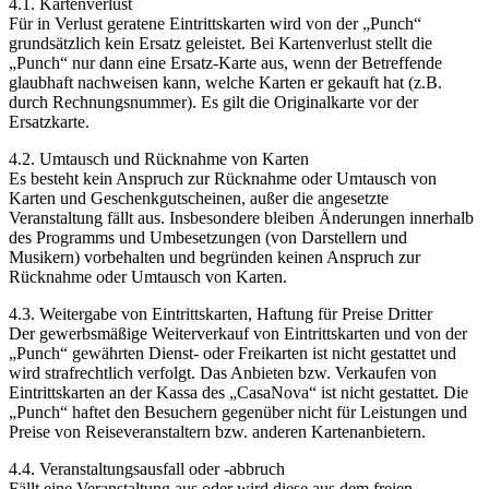
4.1. Kartenverlust
Für in Verlust geratene Eintrittskarten wird von der „Punch“
grundsätzlich kein Ersatz geleistet. Bei Kartenverlust stellt die
„Punch“ nur dann eine Ersatz-Karte aus, wenn der Betreffende
glaubhaft nachweisen kann, welche Karten er gekauft hat (z.B.
durch Rechnungsnummer). Es gilt die Originalkarte vor der
Ersatzkarte.
4.2. Umtausch und Rücknahme von Karten
Es besteht kein Anspruch zur Rücknahme oder Umtausch von
Karten und Geschenkgutscheinen, außer die angesetzte
Veranstaltung fällt aus. Insbesondere bleiben Änderungen innerhalb
des Programms und Umbesetzungen (von Darstellern und
Musikern) vorbehalten und begründen keinen Anspruch zur
Rücknahme oder Umtausch von Karten.
4.3. Weitergabe von Eintrittskarten, Haftung für Preise Dritter
Der gewerbsmäßige Weiterverkauf von Eintrittskarten und von der
„Punch“ gewährten Dienst- oder Freikarten ist nicht gestattet und
wird strafrechtlich verfolgt. Das Anbieten bzw. Verkaufen von
Eintrittskarten an der Kassa des „CasaNova“ ist nicht gestattet. Die
„Punch“ haftet den Besuchern gegenüber nicht für Leistungen und
Preise von Reiseveranstaltern bzw. anderen Kartenanbietern.
4.4. Veranstaltungsausfall oder -abbruch
Fällt eine Veranstaltung aus oder wird diese aus dem freien