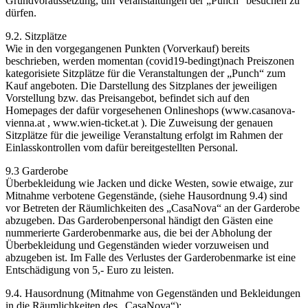
Grundvoraussetzung, um Veranstaltungen der „Punch“ besuchen zu
dürfen.
9.2. Sitzplätze
Wie in den vorgegangenen Punkten (Vorverkauf) bereits
beschrieben, werden momentan (covid19-bedingt)nach Preiszonen
kategorisiete Sitzplätze für die Veranstaltungen der „Punch“ zum
Kauf angeboten. Die Darstellung des Sitzplanes der jeweiligen
Vorstellung bzw. das Preisangebot, befindet sich auf den
Homepages der dafür vorgesehenen Onlineshops (www.casanova-
vienna.at , www.wien-ticket.at ). Die Zuweisung der genauen
Sitzplätze für die jeweilige Veranstaltung erfolgt im Rahmen der
Einlasskontrollen vom dafür bereitgestellten Personal.
9.3 Garderobe
Überbekleidung wie Jacken und dicke Westen, sowie etwaige, zur
Mitnahme verbotene Gegenstände, (siehe Hausordnung 9.4) sind
vor Betreten der Räumlichkeiten des „CasaNova“ an der Garderobe
abzugeben. Das Garderobenpersonal händigt den Gästen eine
nummerierte Garderobenmarke aus, die bei der Abholung der
Überbekleidung und Gegenständen wieder vorzuweisen und
abzugeben ist. Im Falle des Verlustes der Garderobenmarke ist eine
Entschädigung von 5,- Euro zu leisten.
9.4. Hausordnung (Mitnahme von Gegenständen und Bekleidungen
in die Räumlichkeiten des „CasaNova“):