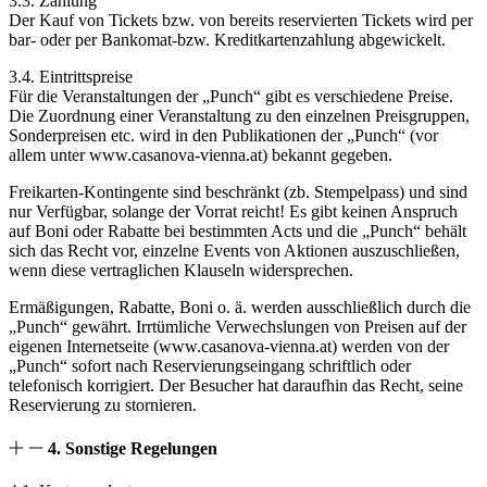
3.3. Zahlung
Der Kauf von Tickets bzw. von bereits reservierten Tickets wird per
bar- oder per Bankomat-bzw. Kreditkartenzahlung abgewickelt.
3.4. Eintrittspreise
Für die Veranstaltungen der „Punch“ gibt es verschiedene Preise.
Die Zuordnung einer Veranstaltung zu den einzelnen Preisgruppen,
Sonderpreisen etc. wird in den Publikationen der „Punch“ (vor
allem unter www.casanova-vienna.at) bekannt gegeben.
Freikarten-Kontingente sind beschränkt (zb. Stempelpass) und sind
nur Verfügbar, solange der Vorrat reicht! Es gibt keinen Anspruch
auf Boni oder Rabatte bei bestimmten Acts und die „Punch“ behält
sich das Recht vor, einzelne Events von Aktionen auszuschließen,
wenn diese vertraglichen Klauseln widersprechen.
Ermäßigungen, Rabatte, Boni o. ä. werden ausschließlich durch die
„Punch“ gewährt. Irrtümliche Verwechslungen von Preisen auf der
eigenen Internetseite (www.casanova-vienna.at) werden von der
„Punch“ sofort nach Reservierungseingang schriftlich oder
telefonisch korrigiert. Der Besucher hat daraufhin das Recht, seine
Reservierung zu stornieren.
4. Sonstige Regelungen