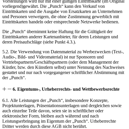
Vorstellungen wird nur mit einer gültigen Eintrittskarte (im Original
vorliegend)gewährt. Die „Punch“ kann den Verkauf von
Eintrittskarten und die Ausgabe von Ersatzkarten an Unternehmen
und Personen verweigern, die ohne Zustimmung gewerblich mit
Eintrittskarten handeln oder entsprechende Netzwerke bedienen.
Die „Punch“ übernimmt keine Haftung für die Gültigkeit der
Eintrittskarten anderer Kartenanbieter, für deren Leistungen und
deren Preisaufschläge (siehe Punkt 4.3.).
5.2. Die Verwendung von Datenmaterial zu Werbezwecken (Text-,
Audio-, Bild- und Videomaterial) ist nur Sponsoren und
Vertriebspartnern/Geschäftspartnern (oder dem Management der
Küstler, bzw. den Künstlern selbst) unter Nennung des Nachweises
gestattet und nur nach vorgegangener schriftlicher Abstimmung mit
der „Punch“.
6. Eigentums-, Urheberrechts- und Wettbewerbsrechte
6.1. Alle Leistungen der „Punch“, insbesondere Konzepte,
Projektunterlagen, Präsentationsunterlagen und dergleichen sowie
auch einzelne Teile davon, seien sie in schriftlicher oder
elektronischer Form, bleiben auch während und nach
Leistungserbringung im Eigentum der „Punch“. Urheberrechte
Dritter werden durch diese AGB nicht berührt.